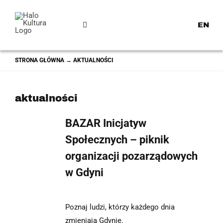
Przejdź
do
EN
Toggle
zawartości
Navigation
STRONA GŁÓWNA
→
AKTUALNOŚCI
aktualności
NA
BAZAR Inicjatyw
Społecznych – piknik
organizacji pozarządowych
w Gdyni
Poznaj ludzi, którzy każdego dnia
zmieniają Gdynię.